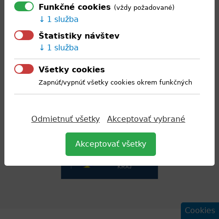
Funkčné cookies
(vždy požadované)
14,25 - 15,10
1 služba
Štatistiky návštev
Back
1 služba
to
top
Všetky cookies
STREDNÁ ODBORNÁ ŠKOLA ROZVOJA VIDIEKA S VJM
Zapnúť/vypnúť všetky cookies okrem funkčných
VIDÉKFEJLESZTÉSI SZAKKÖZÉPISKOLA
NÁMESTIE SV. ŠTEFANA 1533/3, 929 01 DUNAJSKÁ STREDA
COPYRIGHT @ 2016 DESIGN BY
EPIX
Odmietnuť všetky
Akceptovať vybrané
Akceptovať všetky
Cookies