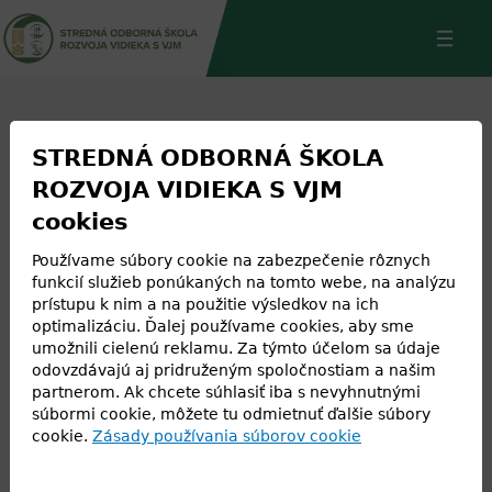
Jump
Back
to
to
navigation
top
STREDNÁ ODBORNÁ ŠKOLA
ROZVOJA VIDIEKA S VJM
Zvonenia
cookies
Používame súbory cookie na zabezpečenie rôznych
funkcií služieb ponúkaných na tomto webe, na analýzu
7,50 - 8,35
prístupu k nim a na použitie výsledkov na ich
optimalizáciu. Ďalej používame cookies, aby sme
8,40 - 9,25
umožnili cielenú reklamu. Za týmto účelom sa údaje
9,30 - 10,15
odovzdávajú aj pridruženým spoločnostiam a našim
10,30 - 11,15
partnerom. Ak chcete súhlasiť iba s nevyhnutnými
súbormi cookie, môžete tu odmietnuť ďalšie súbory
11,20 - 12,05
cookie.
Zásady používania súborov cookie
12,20 - 13,05
13,35 - 14,20