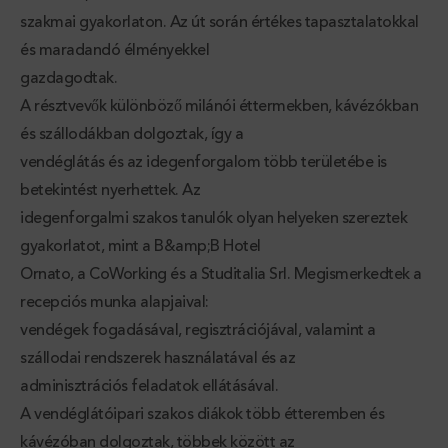
szakmai gyakorlaton. Az út során értékes tapasztalatokkal
és maradandó élményekkel
gazdagodtak.
A résztvevők különböző milánói éttermekben, kávézókban
és szállodákban dolgoztak, így a
vendéglátás és az idegenforgalom több területébe is
betekintést nyerhettek. Az
idegenforgalmi szakos tanulók olyan helyeken szereztek
gyakorlatot, mint a B&amp;B Hotel
Ornato, a CoWorking és a Studitalia Srl. Megismerkedtek a
recepciós munka alapjaival:
vendégek fogadásával, regisztrációjával, valamint a
szállodai rendszerek használatával és az
adminisztrációs feladatok ellátásával.
A vendéglátóipari szakos diákok több étteremben és
kávézóban dolgoztak, többek között az