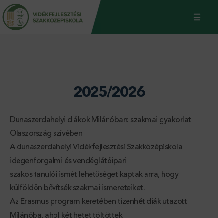
Jump
Back
to
to
navigation
top
2025/2026
Dunaszerdahelyi diákok Milánóban: szakmai gyakorlat
Olaszország szívében
A dunaszerdahelyi Vidékfejlesztési Szakközépiskola
idegenforgalmi és vendéglátóipari
szakos tanulói ismét lehetőséget kaptak arra, hogy
külföldön bővítsék szakmai ismereteiket.
Az Erasmus program keretében tizenhét diák utazott
Milánóba, ahol két hetet töltöttek