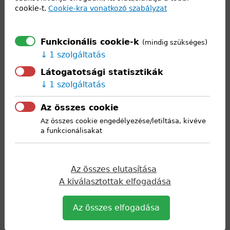
cookie-t.
Cookie-kra vonatkozó szabályzat
a hétköznapok a tanulásról és a
gyakorlati tapasztalatszerzésről szóltak.
A kéthetes gyakorlat nemcsak szakmai fejlődést hozott,
Funkcionális cookie-k
(mindig szükséges)
1 szolgáltatás
hanem a közösséget is erősítette. A
közösen átélt élmények közelebb hozták egymáshoz a
Látogatotsági statisztikák
1 szolgáltatás
résztvevőket, miközben olyan tudással
gazdagodtak, amelyet későbbi tanulmányaik és pályájuk
Az összes cookie
során is hasznosítani tudnak. Az
Az összes cookie engedélyezése/letiltása, kivéve
olaszországi út így nemcsak szakmai, hanem személyes
a funkcionálisakat
szempontból is meghatározó élményt
jelentett számukra.
Az összes elutasítása
A kiválasztottak elfogadása
Az összes elfogadása