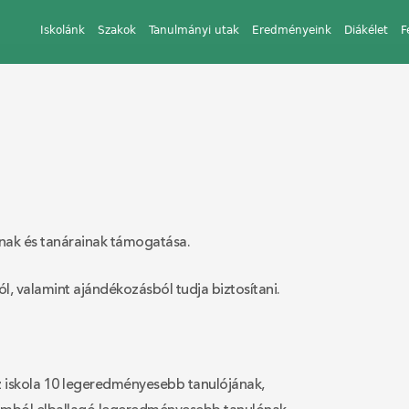
Iskolánk
Szakok
Tanulmányi utak
Eredményeink
Diákélet
F
óinak és tanárainak támogatása.
, valamint ajándékozásból tudja biztosítani.
z iskola 10 legeredményesebb tanulójának,