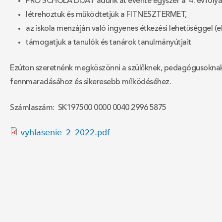
PRO SCHOLA DÍJAT
adunk át évente egyszer a 4. évfol
létrehoztuk és működtetjük a FITNESZTERMET,
az iskola menzáján való ingyenes étkezési lehetőséggel (e
támogatjuk a tanulók és tanárok tanulmányútjait
Ezúton szeretnénk megköszönni a szülőknek, pedagógusoknak, 
fennmaradásához és sikeresebb működéséhez.
Számlaszám:
SK197500 0000 0040 2996 5875
vyhlasenie_2_2022.pdf