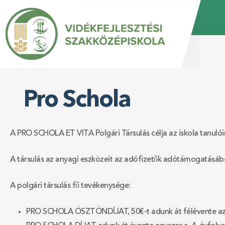
Back
Jump
Back
to
to
to
top
navigation
top
Pro Schola
A PRO SCHOLA ET VITA
Polgári Társulás célja az iskola tanul
A társulás az anyagi eszközeit az adófizetők adótámogatásából
A polgári társulás fő tevékenysége:
PRO SCHOLA ÖSZTÖNDÍJAT,
50€-t
adunk át félévente a