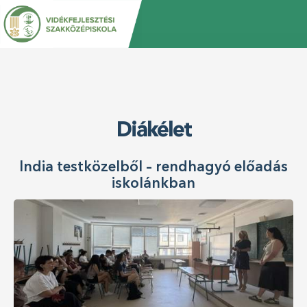
Jump
Back
to
to
navigation
top
Diákélet
India testközelből – rendhagyó előadás
iskolánkban