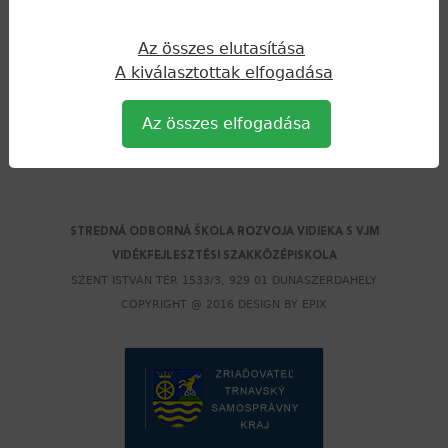
nyújtottak be Dunaszerdahely nevezetességéről, a Sárga
Az összes elutasítása
kastélyról. Az országos döntőbe sajnos nem kerültek be.
A kiválasztottak elfogadása
Kitartó munkájukhoz gratulálunk!
Az összes elfogadása
cikkek
Back
to
top
STREDNÁ ODBORNÁ ŠKOLA ROZVOJA VIDIEKA S VJM
VIDÉKFEJLESZTÉSI SZAKKÖZÉPISKOLA
SZENT ISTVÁN TÉR 1533/3, 929 01 DUNASZERDAHELY
COPYRIGHT @ 2016 DESIGN BY
EPIX