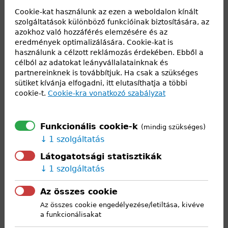
Cookie-kat használunk az ezen a weboldalon kínált
támogatásával –
szolgáltatások különböző funkcióinak biztosítására, az
meghirdetett
azokhoz való hozzáférés elemzésére és az
vetélkedőjét a
eredmények optimalizálására. Cookie-kat is
használunk a célzott reklámozás érdekében. Ebből a
hungarikum
célból az adatokat leányvállalatainknak és
mozgalom
partnereinknek is továbbítjuk. Ha csak a szükséges
sütiket kívánja elfogadni, itt elutasíthatja a többi
népszerűsítése,
cookie-t.
Cookie-kra vonatkozó szabályzat
valamint nemzeti értékeink megismertetése érdekében
indították el.
Funkcionális cookie-k
A játékos vetélkedőre most a Kárpát-medencei általános
(mindig szükséges)
1 szolgáltatás
iskolák 7. és 8. osztályában tanuló diákok valamint a
középfokú oktatási intézmények 9. és 10. osztályos diákjai
Látogatotsági statisztikák
1 szolgáltatás
és felkészítő tanáraik jelentkezhettek. Iskolánkat, a
Csallóköz csodái nevű csapat képviselte, melynek tagjai
Az összes cookie
Fábrik Zsóka, Jakoc Korona, Pónya Petra - (I. B) . A
Az összes cookie engedélyezése/letiltása, kivéve
komoly tudást igénylő online feladatokat sikeresen
a funkcionálisakat
teljesítették, majd a második fordulóban projektet