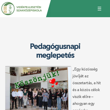
Jump
Back
to
to
navigation
top
Pedagógusnapi
meglepetés
„Egy közösség
jövőjét az
összetartás, a hit
és a közös célok
viszik előre –
ahogyan egy