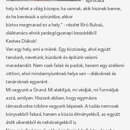
aprócska
hely is lehet a világ közepe, ha vannak, akik hisznek benne,
és ha bevéssük a szívünkbe, akkor
biztos megmarad ez a hely.“ - részlet Bíró Bulcsú,
diáktanács-elnök pedagógusnapi beszédéből
Kedves Diákok!
Van egy hely, ami a miénk. Egy közösség, ahol együtt
tanulunk, nevetünk, küzdünk és építünk valami
maradandót. Nem csak falak és padok, hanem egy szellemi
otthon, ahol mindannyiunknak helye van – diákoknak és
tanároknak egyaránt.
Mi vagyunk a Grund. Mi alakítjuk, mi védjük, mi formáljuk
azzá, amilyen. Hiszünk abban, hogy egymásra
támaszkodva többre vagyunk képesek. A tudás nemcsak
könyvekből fakad, hanem a közös élményekből, az együtt
átélt sikerekből és nehézségekből is.