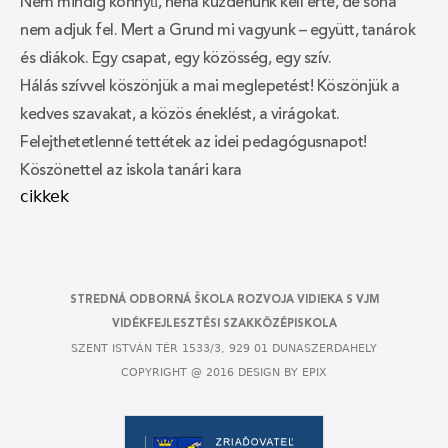
Nem mindig könnyű, néha küzdenünk kell érte, de soha
nem adjuk fel. Mert a Grund mi vagyunk – együtt, tanárok
és diákok. Egy csapat, egy közösség, egy szív.
Hálás szívvel köszönjük a mai meglepetést! Köszönjük a
kedves szavakat, a közös éneklést, a virágokat.
Felejthetetlenné tettétek az idei pedagógusnapot!
Köszönettel az iskola tanári kara
cikkek
Back
to
top
STREDNÁ ODBORNÁ ŠKOLA ROZVOJA VIDIEKA S VJM
VIDÉKFEJLESZTÉSI SZAKKÖZÉPISKOLA
SZENT ISTVÁN TÉR 1533/3, 929 01 DUNASZERDAHELY
COPYRIGHT @ 2016 DESIGN BY
EPIX